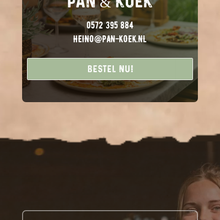
PAN & KOEK
0572 395 884
HEINO@PAN-KOEK.NL
Bestel nu!
Bestel nu!