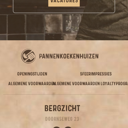
Vacatures
Vacatures
OPENINGSTIJDEN
SFEERIMPRESSIES
ALGEMENE VOORWAARDEN
ALGEMENE VOORWAARDEN LOYALTYPROG
BERGZICHT
DOORNSEWEG 23