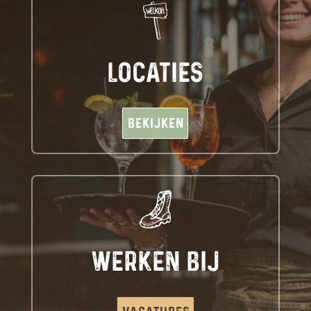
LOCATIES
Bekijken
Bekijken
WERKEN BIJ