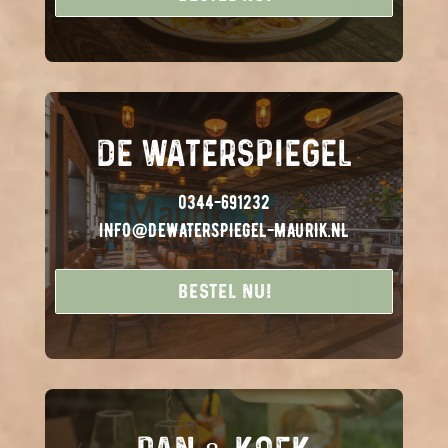
DE WATERSPIEGEL
0344-691232
INFO@DEWATERSPIEGEL-MAURIK.NL
Bestel nu!
Bestel nu!