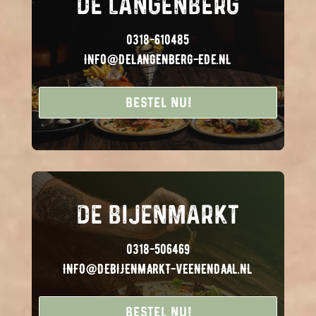
DE LANGENBERG
0318-610485
INFO@DELANGENBERG-EDE.NL
Bestel nu!
Bestel nu!
DE BIJENMARKT
0318-506469
INFO@DEBIJENMARKT-VEENENDAAL.NL
Bestel nu!
Bestel nu!