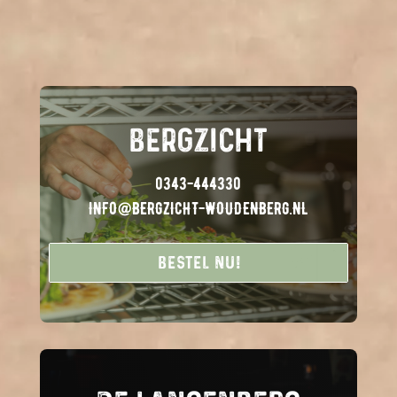
BERGZICHT
0343-444330
INFO@BERGZICHT-WOUDENBERG.NL
Bestel nu!
Bestel nu!
Bestel nu!
Bestel nu!